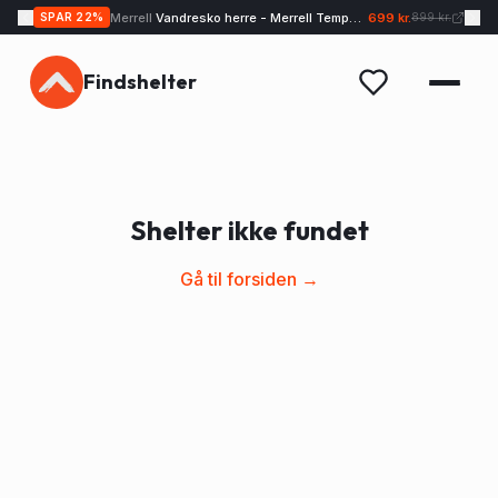
Merrell
Vandresko herre - Merrell Tempo EXP - Sand
699 kr.
SPAR
22
%
899 kr.
Findshelter
Shelter ikke fundet
Gå til forsiden →