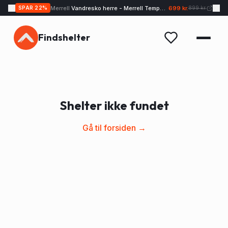
Merrell
Vandresko herre - Merrell Tempo EXP - Sand
699 kr.
SPAR
22
%
899 kr.
Findshelter
Shelter ikke fundet
Gå til forsiden →