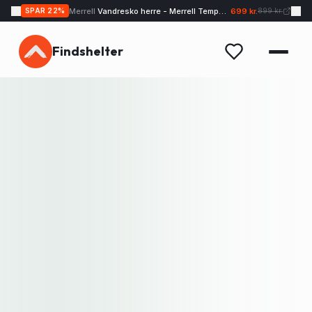
Merrell
Vandresko herre - Merrell Tempo EXP - Sand
699 kr.
SPAR
22
%
899 kr.
Findshelter