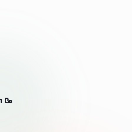
Aalborg
Silkeborg
Roskilde
Horsens
Vejle
n 🥾