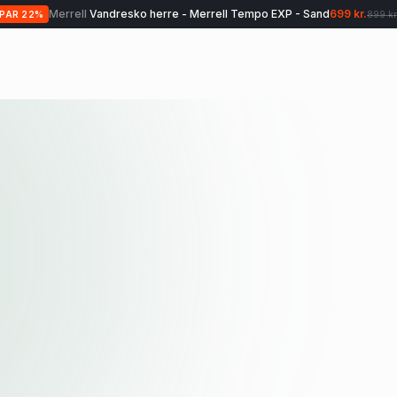
Merrell
Vandresko herre - Merrell Tempo EXP - Sand
699 kr.
SPAR
22
%
899 kr