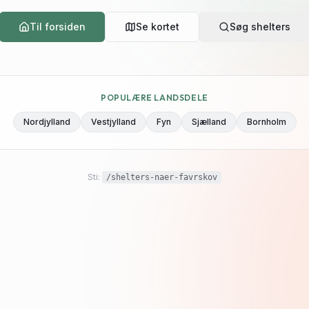
Til forsiden
Se kortet
Søg shelters
POPULÆRE LANDSDELE
Nordjylland
Vestjylland
Fyn
Sjælland
Bornholm
Sti:
/shelters-naer-favrskov